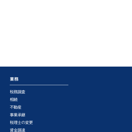
業務
税務調査
相続
不動産
事業承継
税理士の変更
資金調達