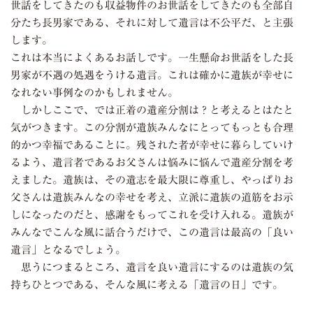
世話をしてきたのも収益物件のお世話をしてきたのも全部自
分たち長男家である、それに対して遺言は不公平だ、と主張
します。
これは本当によくあるお話しです。一生懸命お世話をした長
男家が不遇の処遇をうける遺言。これは確かに遺族が幸せに
なれない事例なのかもしれません。
しかしここで、では正着の遺産分割は？と考えるとはたと
気がつきます。この分割が遺族みんなにとってもっとも合理
的かつ幸福であることに。残された者が幸せに暮らしていけ
るよう、遺言者であるお父さんは悩みに悩んで遺産分割を考
えました。遺族は、その遺志を最大限に尊重し、やっぱりお
父さんは遺族みんなの幸せを考え、立派に遺族の道筋をお示
しになったのだと、感謝をもってこれを受け入れる。遺族が
みんなでこんな風に話合うだけで、この遺言は最高の「良い
遺言」となるでしょう。
思うにつまるところ、遺言を良い遺言にするのは遺族の気
持ちひとつである、そんな風に考える「遺言の日」です。