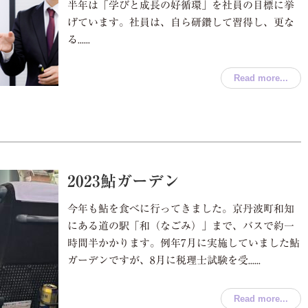
半年は「学びと成長の好循環」を社員の目標に挙
げています。社員は、自ら研鑽して習得し、更な
る......
Read more...
2023鮎ガーデン
今年も鮎を食べに行ってきました。京丹波町和知
にある道の駅「和（なごみ）」まで、バスで約一
時間半かかります。例年7月に実施していました鮎
ガーデンですが、8月に税理士試験を受......
Read more...