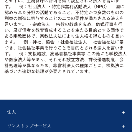
とせずに、主務官庁の許可を得て設立された法人を言いま
す。 例：社団法人 ・特定非営利活動法人（NPO） 国に
認められた分野の活動であること、不特定かつ多数のものの
利益の増進に寄与することの二つの要件が満たされる法人を
言います。 ・宗教法人 宗教の教義を広め、儀式行事を行
い、及び信者を教育育成することを主たる目的とする団体で
ある宗教団体で、宗教法人法により法人格を得たものを言い
ます。 例：神社、協会 ・社会福祉法人 社会福祉法に基
づき、社会福祉事業を行うことを目的とされる法人を言いま
す。 例：支援施設、高齢者福祉事業等 この他にも学校法人
や医療法人等があり、それぞれ設立方法、課税優遇制度、会
計処理等が異なるため、非営利法人の種類ごとに、根拠法に
基づいた適切な処理が必要とされています。
法人
ワンストップサービス