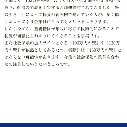
従来より「
103
万円の壁」により収入を抑え働き控える動きが
あり、経済の発展を阻害すると課題検討されてきました。壁
の引き上げによって扶養の範囲内で働いていた人が、多く働
けるようになり企業側にとってもメリットはあります。
しかしながら、基礎控除が年収に応じて段階的になることで
制度が複雑化しわかりにくくなることも事実です。
また社会保険の加入ラインとなる「
106
万円の壁」や「
130
万
円の壁」が依然としてあるため、実際には「
160
万円の壁」と
はならない可能性があります。今後の社会保険の改革も合わ
せて注目していきたいところです。