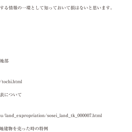
する情報の一環として知っておいて損はないと思います。
地部
/tochi.html
表について
ku/land_expropriation/sosei_land_tk_000007.html
地建物を売った時の特例