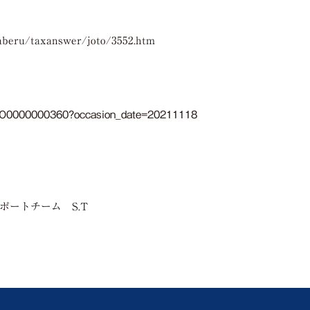
raberu/taxanswer/joto/3552.htm
63CO0000000360?occasion_date=20211118
サポートチーム
S.T