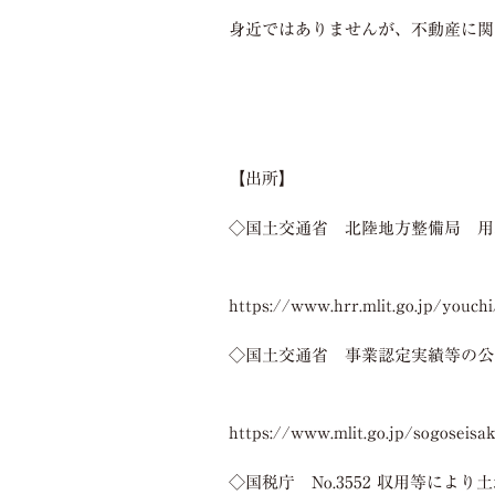
身近ではありませんが、不動産に関
【出所】
◇国土交通省 北陸地方整備局 用
https://www.hrr.mlit.go.jp/youchi
◇国土交通省 事業認定実績等の公
https://www.mlit.go.jp/sogoseisa
◇国税庁
No.3552
収用等により土