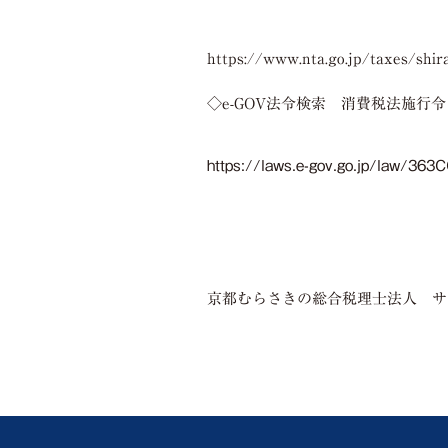
https://www.nta.go.jp/taxes/shi
◇
e-GOV
法令検索 消費税法施行令
https://laws.e-gov.go.jp/law/3
京都むらさきの総合税理士法人 