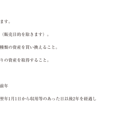
ます。
（販売目的を除きます）。
種類の資産を買い換えること。
りの資産を取得すること。
前年
翌年
1
月
1
日から収用等のあった日以後
2
年を経過し