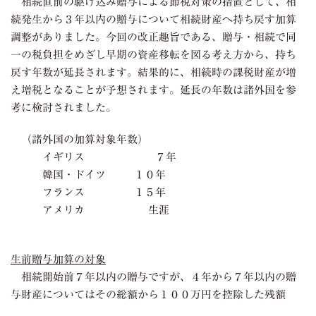
相続直前の駆け込み贈与による節税対策の措置として、相
続発生から３年以内の贈与について相続財産へ持ち戻す加算
調整がありました。今回の改正趣旨である、贈与・相続で同
一の税負担をめざし早期の資産移転を図る考え方から、持ち
戻す年数が延長されます。結果的に、相続時の課税財産が増
え増税となることが予想されます。延長の年数は諸外国を参
考に検討されました。
（諸外国の加算対象年数）
イギリス ７年
韓国・ドイツ １０年
フランス １５年
アメリカ 生涯
生前贈与加算の対象
相続開始前７年以内の贈与ですが、４年から７年以内の贈
与財産についてはその総額から１００万円を控除した残額