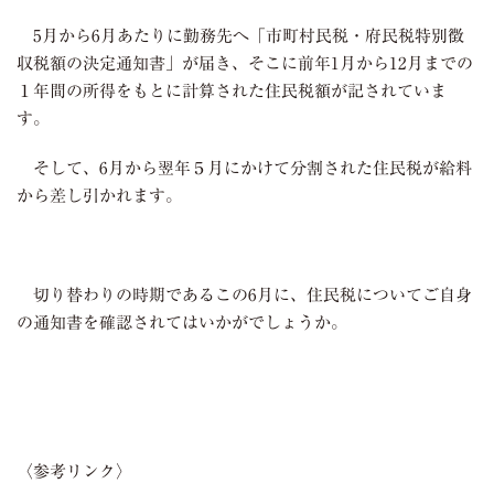
5
月から
6
月あたりに勤務先へ「市町村民税・府民税特別徴
収税額の決定通知書」が届き、そこに前年
1
月から
12
月までの
１年間の所得をもとに計算された住民税額が記されていま
す。
そして、
6
月から翌年５月にかけて分割された住民税が給料
から差し引かれます。
切り替わりの時期であるこの
6
月に、住民税についてご自身
の通知書を確認されてはいかがでしょうか。
〈参考リンク〉