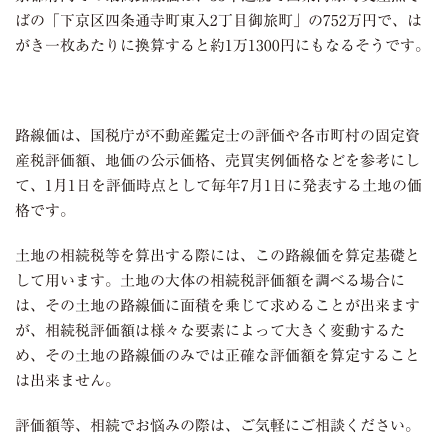
ばの「下京区四条通寺町東入
2
丁目御旅町」の
752
万円で、は
がき一枚あたりに換算すると約
1
万
1300
円にもなるそうです。
路線価は、国税庁が不動産鑑定士の評価や各市町村の固定資
産税評価額、地価の公示価格、売買実例価格などを参考にし
て、
1
月
1
日を評価時点として毎年
7
月
1
日に発表する土地の価
格です。
土地の相続税等を算出する際には、この路線価を算定基礎と
して用います。土地の大体の相続税評価額を調べる場合に
は、その土地の路線価に面積を乗じて求めることが出来ます
が、相続税評価額は様々な要素によって大きく変動するた
め、その土地の路線価のみでは正確な評価額を算定すること
は出来ません。
評価額等、相続でお悩みの際は、ご気軽にご相談ください。