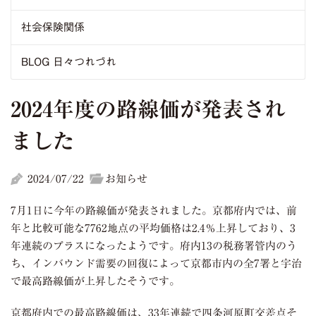
社会保険関係
BLOG 日々つれづれ
2024年度の路線価が発表され
ました
2024/07/22
お知らせ
7月
1
日に今年の路線価が発表されました。京都府内では、前
年と比較可能な
7762
地点の平均価格は
2.4
％上昇しており、
3
年連続のプラスになったようです。府内13の税務署管内のう
ち、インバウンド需要の回復によって京都市内の全
7
署と宇治
で最高路線価が上昇したそうです。
京都府内での最高路線価は、
33
年連続で四条河原町交差点そ