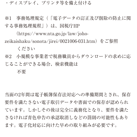
・ディスプレイ、プリンタ等を備え付ける
※1 事務処理規定（「電子データの訂正及び削除の防止に関
する事務処理規程」）は、国税庁HP
（https://www.nta.go.jp/law/joho-
zeikaishaku/sonota/jirei/0021006-031.htm）をご参照
ください
※2 小規模な事業者で税務職員からダウンロードの求めに応
じることができる場合、検索機能は
不要
当面の2年間は電子帳簿保存法対応への準備期間とされ、保存
要件を満たさない電子取引データや書面での保存が認められ
ています。しかしその後は完全に義務化となり、要件を満た
さなければ青色申告の承認取消しなどの罰則の可能性もあり
ます。電子化対応に向けた早めの取り組みが必要です。