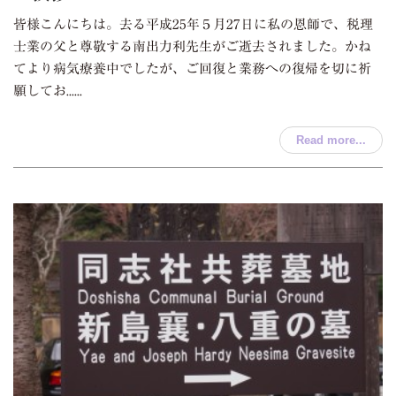
皆様こんにちは。去る平成25年５月27日に私の恩師で、税理
士業の父と尊敬する南出力利先生がご逝去されました。かね
てより病気療養中でしたが、ご回復と業務への復帰を切に祈
願してお......
Read more...