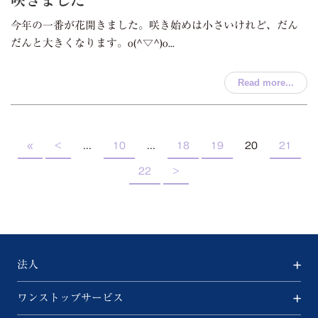
咲きました
今年の一番が花開きました。咲き始めは小さいけれど、だん
だんと大きくなります。o(^▽^)o...
Read more...
«
<
...
10
...
18
19
20
21
22
>
法人
ワンストップサービス