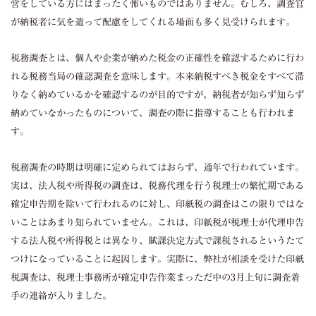
営をしている方にはまったく怖いものではありません。むしろ、調査官
が納税者に気を遣って配慮をしてくれる場面も多く見受けられます。
税務調査とは、個人や企業が納めた税金の正確性を確認するために行わ
れる税務当局の確認調査を意味します。本来納税すべき税金をすべて滞
りなく納めているかを確認するのが目的ですが、納税者が知らず知らず
納めていなかったものについて、調査の際に指導することも行われま
す。
税務調査の時期は明確に定められてはおらず、通年で行われています。
実は、法人税や所得税の調査は、税務代理を行う税理士の繁忙期である
確定申告期を除いて行われるのに対し、印紙税の調査はこの限りではな
いことはあまり知られていません。これは、印紙税が税理士が代理申告
する法人税や所得税とは異なり、賦課決定方式で課税されるというたて
つけになっていることに起因します。実際に、弊社が相談を受けた印紙
税調査は、税理士事務所が確定申告作業まっただ中の3月上旬に調査着
手の連絡が入りました。