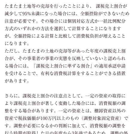
たまたま土地等の売却を行ったことにより、 課税売上割合が
減少して
95%
未満になった場合には、全額控除ができないため
注意が必要です。その場合には個別対応方式か一括比例配分
方式のいずれかの方法を選択して計算することになります
が、全額控除による計算と比較して消費税負担が増えること
になります。
ただし、たまたまの土地の売却等があった年度の課税売上割
合が、その事業者の事業の実態を反映していないと認められ
る場合には、「課税売上割合に準ずる割合」の適用承認申請
を受けることで、有利な消費税計算をすることができる措置
があります。
さらに、課税売上割合の注意点として、一定の資産の取得に
より課税売上割合が著しく変動した場合には、消費税額の調
整をする場合があります。一定の資産とは、棚卸資産以外の
資産で税抜価額が
100
万円以上のもの（調整対象固定資産）で
す。調整が必要になるかの判断に加えて、消費税額の調整を
行う時期が取得した日の年度から
3
年後であるため、調整の処